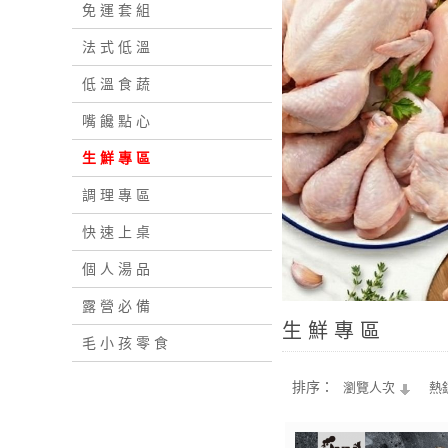
免 運 套 組
法 式 低 溫
低 溫 食 蔬
嘴 饞 點 心
生 鮮 專 區
調 理 專 區
快 速 上 桌
個 人 湯 品
露 營 必 備
生 鮮 專 區
毛 小 孩 零 食
排序：
瀏覽人次
熱