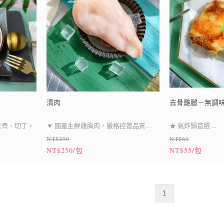
清肉
去骨雞腿－無調
去骨、切丁。
▼ 國產生鮮雞胸肉，嚴格控管品質
★ 氣炸鍋首選
NT$290
NT$60
▼ 急速冷凍保鮮技術，留住獨特新鮮健
優質新鮮雞腿肉，
NT$250/包
NT$55/包
康美味
製，自己DIY，也
▼ 自由調味，DIY變化美味料理
1