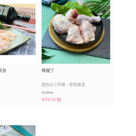
奧良
棒腿丁
適合炒三杯雞、熬煮雞湯
NT$80
彈有嚼勁，味道清甜，
NT$70/包
的「 一條 」