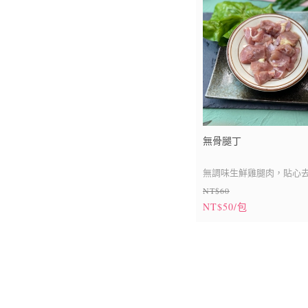
無骨腿丁
無調味生鮮雞腿肉，貼心
NT$60
NT$50/包