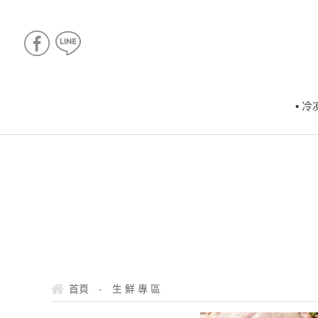
▪ 
-
首頁
生 鮮 專 區