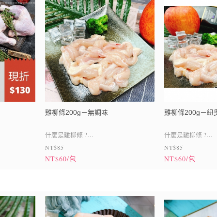
雞柳條200g－無調味
雞柳條200g－紐
什麼是雞柳條 ?
什麼是雞柳條 ?
NT$85
NT$85
➤ 口感多汁、鮮彈有嚼勁，味道清甜，
➤ 口感多汁、鮮
NT$60/包
NT$60/包
每隻雞胸只有
的「 一條 」
每隻雞胸只有
珍貴
珍貴