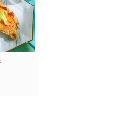
味
貼心去骨，可自己醃
是煮湯的首選。