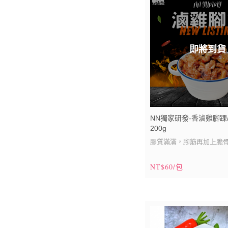
即將到貨
NN獨家研發-香滷雞腳踝
200g
膠質滿滿，腳筋再加上脆
的口感，是喜歡有嚼勁口
NT$60/包
不能錯過的一道美味佳餚
⚠️7歲以下、年紀大者的
用(怕有骨頭、筋太多易噎到