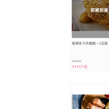
即將到貨
香辣多汁炸雞腿－2支裝
NT$60
NT$55/包