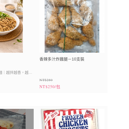
香辣多汁炸雞腿－10支裝
麵｜越拌越香，越吃
NT$280
NT$250/包