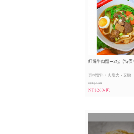
紅燒牛肉麵－2包【特價
真材實料，肉塊大、又嫩
NT$500
NT$260/包