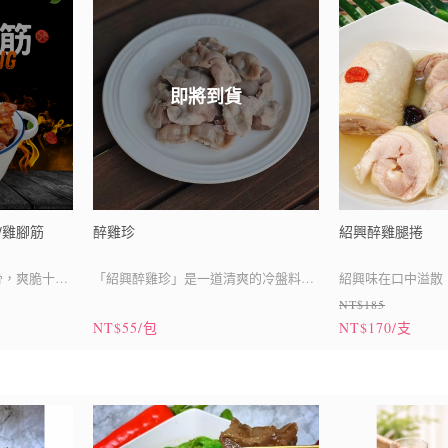
即將到貨
/雞腳筋
醉雞珍
紹興醉雞腿捲
骨，爽脆十足
「紹興醉雞珍」是一道清爽的冷盤料
紹興味在口中溢散
NT$185
感的你，絕對
理， 與主廚獨門調和的湯汁結合，兩者
味
NT$55/包
NT$170/支
融合一體大幅提升了美味度，營造出迷
小孩不建議食
人又天然的極品美食！！
)⚠️