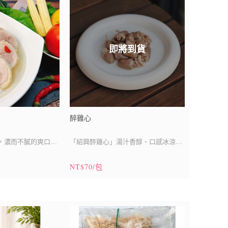
即將到貨
醉雞心
，濃而不膩的爽口滋
「紹興醉雞心」湯汁香醇、口感冰涼，
讓嘴巴毫不費勁的咀嚼入口
紹興味在口中溢散，濃而不膩的爽口滋
NT$70/包
味