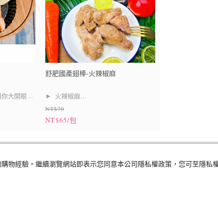
舒肥國產翅棒-火辣椒麻
► 火辣椒麻
讓你大開眼
NT$70
► 開胃大廚
NT$65/包
► 低溫烹調法製成，柔嫩多汁
柔嫩多汁
讓你讚不絕
1
及您的購物經驗。繼續瀏覽網站即表示您同意本公司隱私權政策，您可至隱私