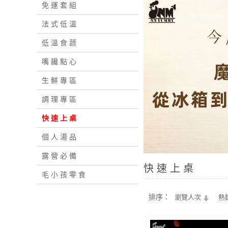
免 運 套 組
法 式 低 溫
低 溫 食 蔬
嘴 饞 點 心
生 鮮 專 區
調 理 專 區
快 速 上 桌
個 人 湯 品
露 營 必 備
快 速 上 桌
毛 小 孩 零 食
排序：
瀏覽人次
熱