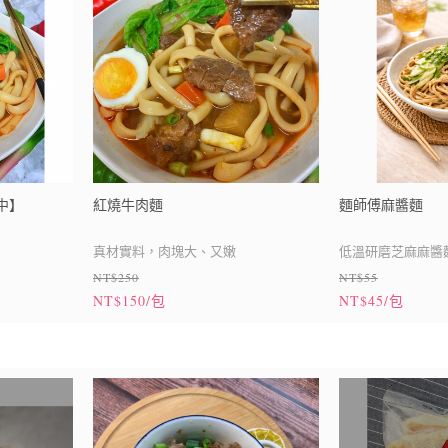
中】
紅燒牛肉麵
麵師傅麻醬麵
真材實料，肉塊大、又嫩
低溫研磨芝麻麻醬
NT$250
NT$55
越順
NT$150/包
NT$45/包