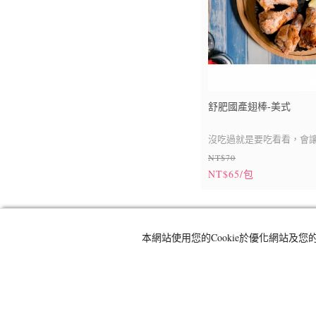
舒肥國產翅棒-美式
沒吃過就是要吃看看，會
NT$70
界！
NT$65/包
低溫烹調法製成，
搭配我的特調醃料，
口
本網站使用您的Cookie於優化網站