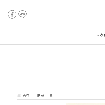
▪ 
-
首頁
快 速 上 桌