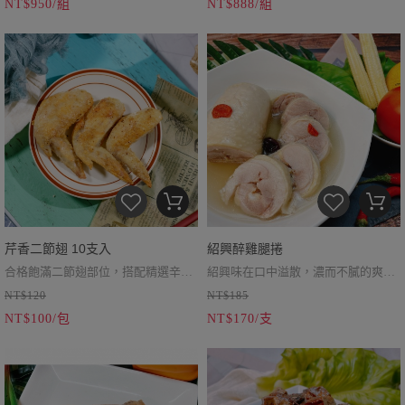
NT$950/組
NT$888/組
芹香二節翅 10支入
紹興醉雞腿捲
合格飽滿二節翅部位，搭配精選辛香
紹興味在口中溢散，濃而不膩的爽口
NT$120
NT$185
料以及黃金比例調製的醬汁，緊密包
滋味
NT$100/包
NT$170/支
裹鮮嫩雞肉，入口鹹甜交錯吮指回
味，一手一隻也不夠吃！