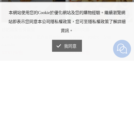
本網站使用您的Cookie於優化網站及您的購物經驗。繼續瀏覽網
站即表示您同意本公司隱私權政策，您可至隱私權政策了解詳細
舒肥國產去骨雞腿
紅燒牛肉麵
資訊。
➤
台灣
雞腿無腥味，氣炸後表面酥脆
真材實料，肉塊大、又嫩
NT$150
NT$250
口感鮮嫩 ！
我同意
NT$129/包
NT$150/包