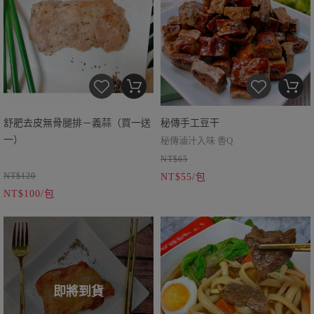
舒肥去皮無骨腿排－義蒜（買一送
秘傳手工豆干
一）
秘傳滷汁入味 香Q
NT$65
NT$120
NT$55/包
NT$100/包
即將到貨