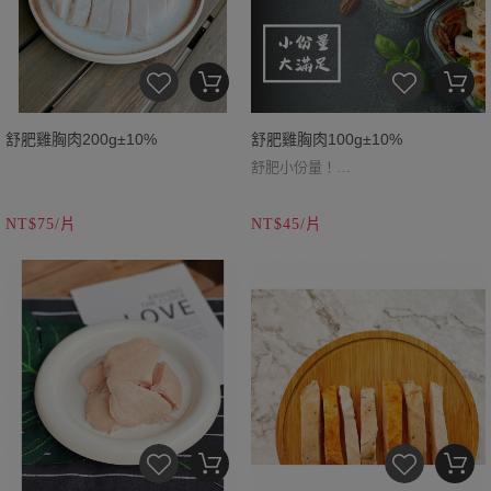
舒肥雞胸肉200g±10%
舒肥雞胸肉100g±10%
舒肥小份量！
舒肥大份量！
NT$75/片
NT$45/片
口味較多可以做選擇
點選每個口味，都有營養標示可以參
➤
原汁原味：依自己喜好添加醬汁，
➤
考哦~
原汁原味：依自己喜好添加醬汁，
讓雞肉不單調，做一個屬於自己的雞
讓雞肉不單調，做一個屬於自己的雞
胸肉
胸肉
點選每個口味，都有營養標示可以參
考哦~