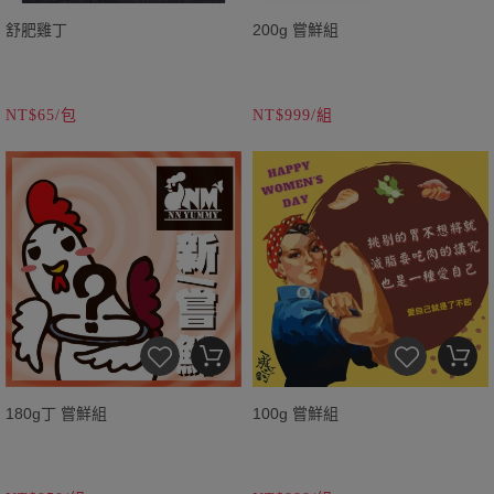
舒肥雞丁
200g 嘗鮮組
➤
義大利海鹽：搭配義大利海鹽及希
NT$65/包
NT$999/組
臘橄欖油，可感受到肉的味道
點選每個口味，都有營養標示可以參
考哦~
180g丁 嘗鮮組
100g 嘗鮮組