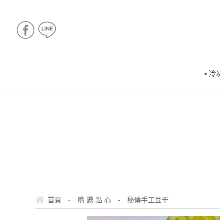
▪ 
-
-
首頁
嘴 饞 點 心
秘傳手工豆干