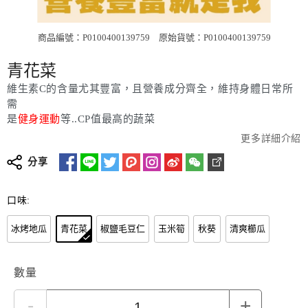
商品編號：P0100400139759
原始貨號：P0100400139759
青花菜
維生素C的含量尤其豐富，且營養成分齊全，維持身體日常所
需
是
健身運動
等..CP值最高的蔬菜
更多詳細介紹
分享
口味:
冰烤地瓜
青花菜
椒鹽毛豆仁
玉米筍
秋葵
清爽櫛瓜
數量
-
+