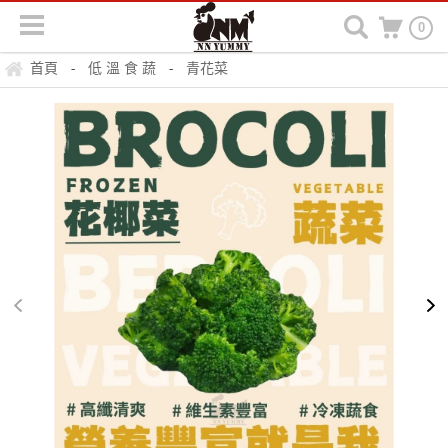
0
首頁
低 溫 食 蔬
青花菜
-
-